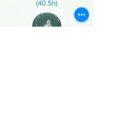
(40.5h)
Pré-requis: avoir suivi la formation tête
cerveau
Cours: (15h)
5 clients x 3 suivis = 15 dossiers (22.5 h)
Examen pratique et correction des
dossiers * (3h)
En savoir plus
Synthèse des
réflexologies
(30h)